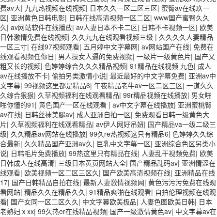
费av大
|
九九热视频在线视频
|
日本久久一区二区三区
|
蜜臀av在线玖一
区
|
亚洲黄色日韩电影
|
日韩在线高清视频一区二区
|
www国产蜜臀久久
久
|
av网站软件在线播放
|
av人妻日本不卡二区
|
日韩不卡视频一区
|
欧美
日韩激情免费在线视频
|
久久九九在线观看视频三级
|
久久久久人妻精品
一区三寸
|
在线97视频观看
|
五月婷中文字幕网
|
av网站国产在线
|
免费在
线观看视频任你日
|
男人操女人逼的免费视频
|
一级片一级黄色片
|
国产又
粗又长的视频
|
色婷婷综合久久久精品视频
|
91精品在线视频 九色
|
成人
av在线播放不卡
|
偷拍另类激情小说
|
最近最好的中文字幕免费
|
亚洲av中
文字幕
|
99视频这里都是精品6
|
午夜精品老牛av一区二区三区
|
一道久久
久综合狠狠
|
久草视频福利在线观看精品
|
99r精品视频在线播放
|
男女啪
啪你懂的91
|
黄色国产一区在线观看
|
av中文字幕在线播放
|
亚洲蜜桃臀
av在线
|
日韩丝袜美腿av
|
成人亚洲自拍一区
|
免费观看日韩一级黄色大
片
|
久草视频福利在线观看精品
|
av伊人网好吊妞
|
国产精品va一级二级三
级
|
久久精品av网站在线播放
|
99久re热视频这只有精品6
|
色婷婷久久综
合最新
|
久久精品国产亚洲av久
|
巨乳中文字幕一区
|
亚洲综合色区另类小
说
|
日韩毛片免费播放
|
99热这里只有精品在线
|
人妻乱干视频免费
|
欧美
日韩成人在线高清
|
三级日本黄页网站大全
|
国产精品乱码av
|
亚洲情涩在
线观看
|
欧美视频一区二区三区久
|
国产欧美高清视频在线
|
亚洲精品在线
17
|
国产日韩精品自拍在线
|
最新人妻激情视频网
|
黄色污污污免费在线观
看网站
|
精品久久在精品久久
|
91精品爽啪在线观看
|
自拍伦理视频在线观
看
|
国产女同一区二区久久
|
中文字幕欧美极品
|
人妻色图欧美日韩
|
日本
老熟妇ⅹxx
|
99久热er在线精品视频
|
国产一级激情黄色av
|
中文字幕av在