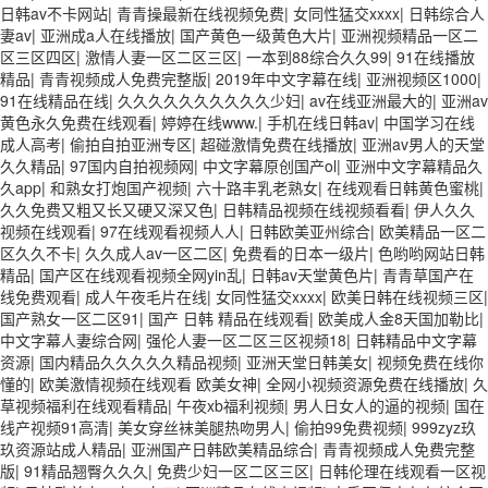
日韩av不卡网站
|
青青操最新在线视频免费
|
女同性猛交xxxx
|
日韩综合人
妻av
|
亚洲成a人在线播放
|
国产黄色一级黄色大片
|
亚洲视频精品一区二
区三区四区
|
激情人妻一区二区三区
|
一本到88综合久久99
|
91在线播放
精品
|
青青视频成人免费完整版
|
2019年中文字幕在线
|
亚洲视频区1000
|
91在线精品在线
|
久久久久久久久久久久少妇
|
av在线亚洲最大的
|
亚洲av
黄色永久免费在线观看
|
婷婷在线www.
|
手机在线日韩av
|
中国学习在线
成人高考
|
偷拍自拍亚洲专区
|
超碰激情免费在线播放
|
亚洲av男人的天堂
久久精品
|
97国内自拍视频网
|
中文字幕原创国产ol
|
亚洲中文字幕精品久
久app
|
和熟女打炮国产视频
|
六十路丰乳老熟女
|
在线观看日韩黄色蜜桃
|
久久免费又粗又长又硬又深又色
|
日韩精品视频在线视频看看
|
伊人久久
视频在线观看
|
97在线观看视频人人
|
日韩欧美亚州综合
|
欧美精品一区二
区久久不卡
|
久久成人av一区二区
|
免费看的日本一级片
|
色哟哟网站日韩
精品
|
国产区在线观看视频全网yin乱
|
日韩av天堂黄色片
|
青青草国产在
线免费观看
|
成人午夜毛片在线
|
女同性猛交xxxx
|
欧美日韩在线视频三区
|
国产熟女一区二区91
|
国产 日韩 精品在线观看
|
欧美成人金8天国加勒比
|
中文字幕人妻综合网
|
强伦人妻一区二区三区视频18
|
日韩精品中文字幕
资源
|
国内精品久久久久久精品视频
|
亚洲天堂日韩美女
|
视频免费在线你
懂的
|
欧美激情视频在线观看 欧美女神
|
全网小视频资源免费在线播放
|
久
草视频福利在线观看精品
|
午夜xb福利视频
|
男人日女人的逼的视频
|
国在
线产视频91高清
|
美女穿丝袜美腿热吻男人
|
偷拍99免费视频
|
999zyz玖
玖资源站成人精品
|
亚洲国产日韩欧美精品综合
|
青青视频成人免费完整
版
|
91精品翘臀久久久
|
免费少妇一区二区三区
|
日韩伦理在线观看一区视