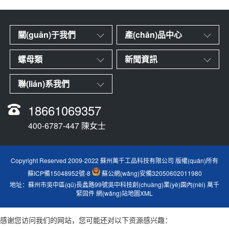
關(guān)于我們
產(chǎn)品中心
螺母類
新聞資訊
聯(lián)系我們
18661069357
400-6787-447 陳女士
Copyright Reserved 2009-2022 蘇州萬千工品科技有限公司 版權(quán)所有
蘇ICP備15048952號-8
蘇公網(wǎng)安備32050602011980
地址：蘇州市吳中區(qū)長蠡路99號吳中科技創(chuàng)業(yè)園內(nèi)
萬千
緊固件
網(wǎng)站地圖XML
感谢您访问我们的网站，您可能还对以下资源感兴趣：