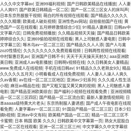
人久久中文字幕av
|
亚洲99福利视频
|
国产日韩欧美精品在线播放
|
人人妻
人人爽97
|
国产欧美日韩精品一区二区
|
国产一区二区三区女人的床叫声
|
日本东京热狠狠干视频
|
萌白的所有视频在线观看
|
国产精品久久久久久
久久久精爆
|
欧美成人破处视频
|
亚洲性色av网站
|
自拍偷拍国产在线
|
黄
色国产一区在线观看
|
五月婷婷激情综合少妇
|
91精品人妻麻豆
|
日韩av中
文字幕六区
|
日韩免费视频播放
|
久久精品视频天天操
|
国产精品日韩欧美
婷婷综合久久
|
亚洲69偷拍视频在线观看
|
黑人上司魅惑人妻电影
|
日韩中
文字幕三区
|
啄木乌av一区二区三区
|
国产精品久久人人添
|
国产人与禽
zoz0性情伦
|
久久久久久久久久免费观看视频
|
日韩两性视频在线观看
|
中村智惠巨乳av
|
亚洲国产日韩不卡
|
天天干天天操天天射久
|
aaa亚洲欧
美日韩
|
亚洲成人av电影播放
|
日韩啊v视频在线
|
久久日韩美女人妻精品
|
www.免费成人在线视频
|
手机在线日韩av
|
91精品久久久老熟女9久
|
精品
久久久久久五月天
|
小明看看成人在线免费视频
|
人人妻人人澡人人爽久
久av香蕉
|
av在线一区二区三区地区
|
亚洲av少妇系列
|
久久久成人性生活
小视
|
麻豆av精品在线
|
国产又粗又猛又黄又爽的视频
|
黑人上司魅惑人妻
电影
|
国产精品亚洲欧美综合
|
国产福利小视频在线观看免费
|
亚洲视频精
品一区二区三区四区
|
国产精品一区二区流白浆
|
最新人妻激情视频网
|
日
本aaaaa级特黄大片老头
|
东京热制服人妻诱惑
|
国产成人午夜电影在线观
看免费
|
人妻字幕av一区二区三区
|
91国自产精品一区二区三区
|
日本少妇
搞b视频
|
亚洲av中文有码
|
欧美精产国品一区二区
|
精品一区二区三区不
卡蜜臂
|
日本 韩国 欧美 久久久
|
日韩欧美中文字幕第一页
|
熟女大屁股白
浆一区二区在线观看
|
亚洲一区二区三区三州
|
中文字幕久久中文字幕综