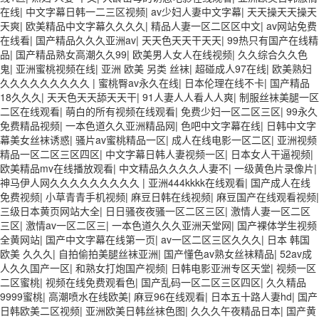
在线
|
中文字幕日韩一二三区视频
|
av少妇人妻中文字幕
|
天天操天天操天
天爽
|
欧美精品中文字幕久久久久
|
精品人妻一区二区区中文
|
av网站免费
在线看
|
国产精品久久久亚洲av
|
天天色天天干天天
|
99热只有国产在线精
品
|
国产精品熟女高潮久久99
|
欧美男人女人在线视频
|
久久综合久久色
鬼
|
亚洲蜜桃视频在线
|
亚洲 欧美 另类 丝袜
|
超碰成人97在线
|
欧美熟妇
久久久久久久久久久
|
蜜桃臀av永久在线
|
日本伦理在线不卡
|
国产精品
18久久久
|
天天色天天舔天天干
|
91人妻人人看人人爽
|
制服丝袜美腿一区
二区在线观看
|
萌白的所有视频在线观看
|
免费少妇一区二区三区
|
99永久
免费精品视频
|
一本色道久久亚洲精品网
|
色吧中文字幕在线
|
日韩中文字
幕美女丝袜诱惑
|
骚片av蜜桃精品一区
|
成人在线电影一区二区
|
亚洲视频
精品一区二区三区四区
|
中文字幕日韩人妻视频一区
|
日本女人干逼视频
|
欧美精品mv在线播放观看
|
中文精品久久久久人妻不
|
一级黄色片录像片
|
神马伊人网久久久久久久久久久
|
亚洲444kkkk在线观看
|
国产成人在线
免费视频
|
小草青青手机视频
|
麻豆日韩在线视频
|
麻豆国产在线观看视频
|
三级日本黄页网站大全
|
日日骚夜夜骚一区二区三区
|
激情人妻一区二区
三区
|
激情av一区二区三
|
一本色道久久久亚洲天堂网
|
国产裸体学生视频
全黄网站
|
国产中文字幕在线第一页
|
av一区二区三区久久久
|
日本 韩国
欧美 久久久
|
自拍偷拍美腿丝袜亚洲
|
国产懂色av熟女丝袜精品
|
52av成
人久久国产一区
|
和熟女打炮国产视频
|
日韩电影亚洲专区天堂
|
视频一区
二区蜜桃
|
视频在线免费观看色
|
国产乱码一区二区三区四区
|
久久精品
9999蜜桃
|
高潮喷水在线欧美
|
麻豆96在线观看
|
日本五十路人妻hd
|
国产
日韩欧美二区视频
|
亚洲欧美日韩丝袜色图
|
久久久午夜精品日本
|
国产黄