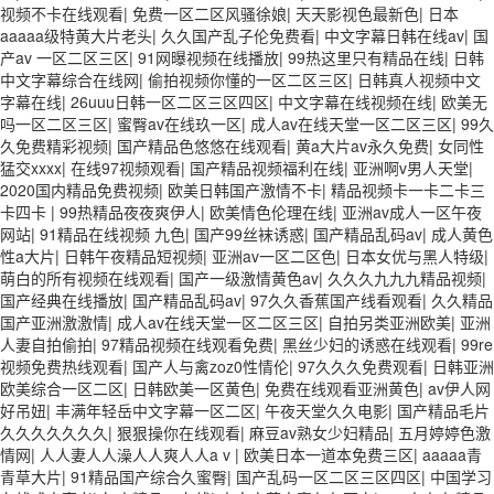
视频不卡在线观看
|
免费一区二区风骚徐娘
|
天天影视色最新色
|
日本
aaaaa级特黄大片老头
|
久久国产乱子伦免费看
|
中文字幕日韩在线av
|
国
产av 一区二区三区
|
91网曝视频在线播放
|
99热这里只有精品在线
|
日韩
中文字幕综合在线网
|
偷拍视频你懂的一区二区三区
|
日韩真人视频中文
字幕在线
|
26uuu日韩一区二区三区四区
|
中文字幕在线视频在线
|
欧美无
吗一区二区三区
|
蜜臀av在线玖一区
|
成人av在线天堂一区二区三区
|
99久
久免费精彩视频
|
国产精品色悠悠在线观看
|
黄a大片av永久免费
|
女同性
猛交xxxx
|
在线97视频观看
|
国产精品视频福利在线
|
亚洲啊v男人天堂
|
2020国内精品免费视频
|
欧美日韩国产激情不卡
|
精品视频卡一卡二卡三
卡四卡
|
99热精品夜夜爽伊人
|
欧美情色伦理在线
|
亚洲av成人一区午夜
网站
|
91精品在线视频 九色
|
国产99丝袜诱惑
|
国产精品乱码av
|
成人黄色
性a大片
|
日韩午夜精品短视频
|
亚洲av一区二区色
|
日本女优与黑人特级
|
萌白的所有视频在线观看
|
国产一级激情黄色av
|
久久久九九九精品视频
|
国产经典在线播放
|
国产精品乱码av
|
97久久香蕉国产线看观看
|
久久精品
国产亚洲激激情
|
成人av在线天堂一区二区三区
|
自拍另类亚洲欧美
|
亚洲
人妻自拍偷拍
|
97精品视频在线观看免费
|
黑丝少妇的诱惑在线观看
|
99re
视频免费热线观看
|
国产人与禽zoz0性情伦
|
97久久久免费观看
|
日韩亚洲
欧美综合一区二区
|
日韩欧美一区黄色
|
免费在线观看亚洲黄色
|
av伊人网
好吊妞
|
丰满年轻岳中文字幕一区二区
|
午夜天堂久久电影
|
国产精品毛片
久久久久久久久
|
狠狠操你在线观看
|
麻豆av熟女少妇精品
|
五月婷婷色激
情网
|
人人妻人人澡人人爽人人a v
|
欧美日本一道本免费三区
|
aaaaa青
青草大片
|
91精品国产综合久蜜臀
|
国产乱码一区二区三区四区
|
中国学习