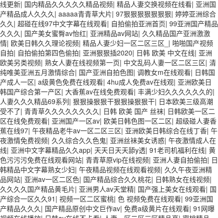
线更新
|
国内精品久久久久久精品视频
|
精品人妻交换视频在线看
|
亚洲国
产精品成人久久久
|
aaaaa青青草大片
|
97狠狠狠狠狠狠狠
|
婷婷亚洲综合
久久
|
超碰在线97中文字幕在线观看
|
自拍偷拍亚洲首页
|
99亚洲国产精品
久久久
|
国产美女蜜臀av怡红
|
亚洲精品av网站
|
久久精品国产亚洲激激
情
|
欧美日韩久久理论视频
|
精品人妻少妇一区二区三区_
|
啪啪国产视频
自拍
|
自拍偷拍第四色偷拍
|
亚洲狠狠插2020
|
日韩 欧美 中文在线
|
亚洲
欧美另类视频
|
熟女人妻在线视频第一页
|
中文乱码人妻一区二区三区
|
清
纯唯美亚洲五月激情综合
|
国产亚洲自拍色图
|
调教女m在线观看
|
日韩国
产成人一区
|
a级黄色免费在线观看
|
4hu成人免费av在线观
|
亚洲欧美日
韩国产综合第一产区
|
大香蕉av在线免费观看
|
丰满少妇久久久久久久的
|
人妻久久久精品69系列
|
狠狠操狠狠干狠狠操狠狠干
|
日本欧美三级高潮
受不了
|
青青草久久久久久久久久
|
日韩 欧美 国产 丝袜
|
日韩欧美一区二
区在线免费观看
|
亚洲国产一区av
|
欧美日韩色图一区二区
|
超级碰人妻香
蕉在线97
|
午夜精品老牛av一区二区三区
|
亚洲欧美日韩综合在线丁香
|
午
夜激情免费视频
|
久久综合久久色鬼
|
亚洲丝袜美女诱惑
|
午夜激情成人在
线
|
亚洲中文字幕精品久久app
|
天天日天天舔y透
|
91老司机福利在线
|
黄
色污污污免费在线观看网站
|
青青草原vip在线视频
|
亚洲人妻自拍偷拍
|
日
韩精品中文字幕熟女少妇
|
午夜精品视频在线观看视频
|
久久午夜亚洲精
品网站
|
亚洲av一区二区色
|
国产精品综合久久桃花
|
日韩熟女在线视频
|
久久久久国产精品黄毛片
|
亚洲男人av天堂精
|
国产强上美女在线观看
|
国
产综合一区久久91
|
视频一区二区蜜桃
|
色 视频免费在线观看
|
99亚洲国
产精品久久久
|
国产精品原创中文巨作av
|
免费a级黄片在线观看
|
91网曝
视频在线播放
|
日韩av在线不卡看
|
人妻一区二区三区精品高
|
蜜桃精品一