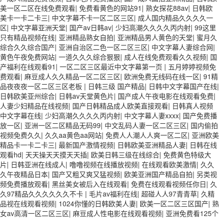
美一区二区在线免费观看
|
免费看黄色的网站91
|
熟女探花88av
|
日韩欧
美卡一卡二卡三
|
中文字幕不卡一区二区三区
|
成人国内精品久久久久一
区
|
中文字幕亚洲天堂
|
国产av日韩av
|
少妇高潮久久久久丙内射
|
99这里
只有精品视频在线
|
亚洲精品熟女自拍
|
亚洲精品男人黄色的天堂
|
蜜月久
综合久久综合国产
|
亚洲自治区二色一区二区三区
|
中文字幕人妻综合网
|
黄色午夜免费网站
|
一道久久久综合狠狠
|
成人在线免费观看久久视频
|
国
产福利在线观看91
|
一区二区三区最近中文字幕第一页
|
五月婷婷视频免
费观看
|
麻豆成人久久精品一区二区三区
|
欧洲免费无线码在线一区
|
91精
品夜夜夜一区二区三区老板
|
日韩三级 国产精品
|
日韩中文字幕国产在线
|
日韩欧美亚州综合
|
日韩av天堂黄色片
|
国产成人午夜电影在线观看免费
|
人妻少妇精品在线视频
|
国产日韩精品成人欧美直接观看
|
日韩真人视频
中文字幕在线
|
少妇高潮久久久久丙内射
|
中文字幕人妻xxxx
|
国产免费播
放一区
|
亚洲一区二区精品无码99
|
中文乱码人妻一区二区三区
|
国内偷拍
视频免费久久
|
久久aa黄色aa网站
|
免费人人潮人人爽一区二区
|
亚洲欧美
精品卡一卡二卡三
|
最新国产激情视频
|
日韩欧美亚洲精品人妻
|
日韩在线
观看hd
|
天天操天天摸天天插
|
欧美日韩三级在线综合
|
免费黄色特级大
片
|
日韩亚洲在线成人
|
噜噜视频在线播放视频
|
在线观看欧美激情
|
久久
久午夜精品日本
|
国产又粗又爽又猛视频
|
欧美亚洲国产精品自拍
|
另类视
频免费播放观看
|
黑丝美女被后入在线观看
|
免费在线观看视频任你日
|
久
久97精品久久久久久久不卡
|
毛片av福利在线
|
超碰人人97青青草
|
久精
品视在线观看视频
|
1024你懂的日韩欧美人妻
|
欧美一区二区三区国产
|
熟
女av高清一区二区三区
|
麻豆成人性电影在线观看视频
|
亚洲免费看125个