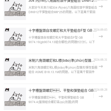
304 內(nèi)六角圓柱頭平彈墊組合 DIN912平彈墊組合 M8*25
大家好今天來介紹304 內(nèi)六角圓柱頭平彈墊組合
DIN912平彈墊組合M8*25的問題，以下是萬千緊固
件小編對此問題的歸納整理，來看看
吧。請
十字槽盤頭自攻螺釘和大平墊組合F型 GB 9074.19
2024-09-05
十字槽盤頭自攻螺釘和大平墊組合F型 GB
9074.19(gb9074.13組合螺栓)的問題，以下
是萬千緊固件小編對此問題的歸納整理，來看看
吧。機
米制六角頭螺釘和L標(biāo)準(zhǔn)型錐形彈性墊圈組合 ASME B18.13.1M
2024-08-31
米制六角頭螺釘和L標(biāo)準(zhǔn)型錐形彈性墊圈
組合 ASME B18.13.1M的問題，以下是萬千緊固件
小編對此問題的歸納整理，來看看吧。
ASME標(biāo)準(zhǔn)ASME
十字槽盤頭螺釘、平墊和彈墊組合 GB 9074.4
2024-08-28
十字槽盤頭螺釘、平墊和彈墊組合 GB
9074.4(盤頭組合螺釘區(qū)別圖)的問
題，以下是萬千緊固件小編對此問題的歸
納整理，來看看吧。十字槽