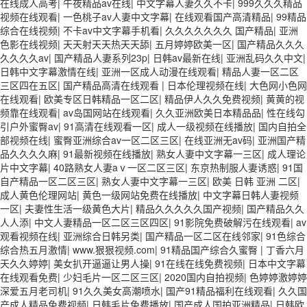
在线成人高考
|
午夜精品av在线
|
中文字幕人妻久久不卡
|
999久久久精品
视频在线观看
|
一色桃子av人妻中文字幕
|
在线观看国产高清精品
|
99精品
综合在线视频
|
不卡av中文字幕手机看
|
久久久久久久久 国产精品
|
亚洲
色影在线视频
|
天天射天天热天天舔
|
五月婷婷欧美一区
|
国产精品久久久
久久久久av
|
国产精品人妻系列23p
|
日韩av最新在线
|
亚洲乱码久久中文
|
日韩中文字幕激情在线
|
亚洲一区成人动漫在线观看
|
精品人妻一区二区
三区四在五区
|
国产精品高清在线观看
|
日本伦理视频在线
|
大色网小色网
在线观看
|
欧美专区日韩精品一区二区
|
精品伊人久久免费视频
|
黄黄的视
频靠在线观看
|
av岛国网站在线观看
|
久久亚洲欧美日本精品品
|
性在线勾
引户外蜜臀av
|
91高清在线观看一区
|
成人一级视频在线播放
|
国内自拍全
部视频在线
|
蜜臀亚洲综合av一区二区三区
|
在线亚洲无av码
|
亚洲国产精
品久久久久麻
|
91最新视频在线播放
|
熟女人妻中文字幕一三区
|
成人理论
片中文字幕
|
40路熟女人妻aⅴ一区二区三区
|
东京热制服人妻诱惑
|
91国
自产精品一区二区三区
|
熟女人妻中文字幕一三区
|
欧美 日韩 亚洲 二区
|
成人黄色伦理网站
|
黄色一级网站免费在线播放
|
中文字幕日韩人妻视频
一区
|
夫妻性生活一级黄色大片
|
精品久久久久久国产视频
|
国产精品久久
人人添
|
中文人妻精品一区二区三区四区
|
91影院免费破解污在线观看
|
av
观看视频在线
|
亚洲综合日韩另类
|
国产精品一区二区在线邻家
|
91色综合
综合热五月激情
|
www.狠狠视频.com
|
91精品国产综合久蜜臀
|
丁香六月
天久久婷婷
|
美女扒开逼逼让男人操
|
91在线在线免费视频
|
日本中文字幕
在线观看免费
|
少妇毛片一区二区三区
|
2020国内自拍视频
|
色婷婷激婷婷
深爱五月老司机
|
91久久美女高潮喷水
|
国产91精品福利在线观看
|
久久国
产成人精品免费视频
|
日韩毛片免费播放
|
国产成人国拍亚洲精品
|
日韩欧