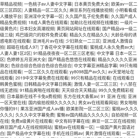
草精品视频
|
一色桃子av人妻中文字幕
|
日本黄页免费大全
|
欧美av一区二
区三区四区
|
人妻精品一区二区久久
|
麻豆系列在线播放视频
|
小明看看成
人播放平台
|
亚洲淫中文字幕一区
|
久久国产乱子伦免费看
|
久久国产成人
精品免费视频
|
18成人黄色在线观看
|
加勒比在线视频在线播放
|
一级片一
级黄色片
|
日本妇女高潮视频
|
黄页网站网址在线观看
|
国产精品va一级二
级三级
|
鸡巴插洞穴的软件免费试看
|
精品久久在精品久久
|
大龄岳母的诱
惑电影在线观看
|
亚洲毛片av在线
|
少妇熟女一二三区
|
亚洲成人激情自
拍
|
超碰在线成人97
|
丁香花中文字幕在线观看
|
蜜桃成人永久免费av大
|
人妻人妻1区2区
|
91精品夜夜夜一区二区三区老板
|
中文字幕 日本一区二
区
|
色婷婷五月亚洲大全
|
国产精品色悠悠在线观看
|
精品久久久久久亚洲
熟女
|
色综合综合色综合色综合色综合
|
中文字幕亚洲精品字幕
|
99只有精
品在线观看
|
一区二区久久在线观看
|
yy8098国产av久久
|
av天堂地址在
线观看
|
2019中文字幕免费在线观看
|
99只有精品在线观看
|
在线观看日
韩黄色蜜桃
|
日韩精品中文字幕日韩美
|
激情人妻一区二区三区
|
十八禁在
线无遮挡
|
91精品爽啪在线观看
|
天天综合天天精品
|
99久久免费精彩视
频
|
日本最新在线不卡免a费视频
|
东方在线大香蕉av
|
91 亚洲 在线
|
亚洲
一区天堂在线
|
国内偷拍视频久久久久久
|
男女av在线观看网站
|
男女啪啪
你懂的91
|
果冻亚洲国产成人av播
|
欧美影院一区二区三区
|
蜜桃av久久久
久久久
|
久久久中文字幕免费
|
蜜臀av国内精品久久久久久
|
自拍视频一区
在线
|
免费a级黄片在线观看
|
中文有码字幕在线
|
麻豆一区二区在线视频
|
麻豆国产成人在线视频网站
|
蜜桃av在线观看一区
|
一级国产黄片国语对
白
|
国产极品中文字幕在线
|
手机在线日韩av
|
黄片激情在线观看
|
一区二