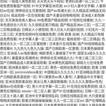
合网
|
一级成人黄色影视
|
天天色天天干网址
|
老熟妇高潮一区二区三
|
午
夜免费观看国产视频
|
91中文字幕亚洲资源
|
av少妇人妻中文字幕
|
人妻熟
妇av在线
|
婷婷综合五月激情网
|
国产av高潮大全
|
久久精品亚洲精品无码
白云tv
|
极品视频一区在线观看
|
国产夫妻自拍啪啪视频
|
亚洲成人影院麻
豆
|
天天爽夜夜爽人妻va
|
99免费国产精品视频
|
97视频在线播放
|
久久一
本色道综合六月天
|
久久视频这里只精品
|
国产精品亚洲av三区
|
一区二区
三区精品精品
|
日韩女人小便视频
|
男人日女人的逼的视频
|
少妇毛片一区
二区三区
|
天堂性视频99在线播放免费
|
日韩 欧美 丝袜
|
久久精品只有精
品免费观看
|
中文字幕人妻一区二区三区熟女
|
蜜桃视频一区二区精品
|
色
爱综合久久一区二区三区蜜桃臀
|
日本爱片在线观看
|
国产99视频精品免
费观看9
|
九九热九九色九九操
|
国产日韩欧美一区激情
|
日本黄色操碌缬
巴
|
亚洲成人av电影播放
|
喝醉漂亮人妻被强了中字
|
国家五a级久久久久
久黄片
|
暴露美女高潮喷水
|
婷婷综合亚洲精品久久
|
午夜三级二区三区
|
国产日韩精品成人欧美直接观看
|
亚洲黄色尻逼网站
|
超碰九七在线免费
观看
|
欧洲美女福利一区二区三区
|
黄色一级网站免费在线播放
|
欧美 日韩
亚洲一区
|
poronovideos美女
|
中国精品久久久久久
|
91亚洲精品资源
|
国
产日韩欧美高清视频一区
|
早川濑里奈av黑人番号
|
人妻精品中文字幕在
线
|
亚洲另类欧美自拍
|
美女让男人捅尿眼捅爽
|
久久久久久激情av性色
|
蜜桃av在线观看一区
|
黑人中文字幕一区二区
|
91在线在线免费视频
|
成人
黄色伦理网站
|
eeuss一区二区人妻
|
国产91在线播放网址
|
日韩一区二区
三区五十路人妻
|
亚洲中文字幕视频乱码
|
日韩在线精品亚洲
|
大尺度做爰
啪啪床戏欧美
|
欧美日韩操操操操操
|
久久一区二区三区av
|
国产伦理精品
av
|
大尺度做爰啪啪床戏欧美
|
日本免费激情在线观看
|
日韩久久精品免费