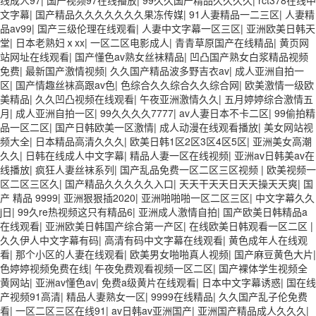
文字幕
|
国产精品久久久久久久久果冻传媒
|
91人妻精品一二三区
|
人妻精
品av99
|
国产三级伦理在线观看
|
人妻中文字幕一区三区
|
亚洲欧美日韩天
堂
|
日本老熟妇ⅹxx
|
一区二区电影成人
|
青青草原国产在线精品
|
黄页网
站网址在线观看
|
国产懂色av熟女丝袜精品
|
凹凸国产熟女白浆精品视频
免费
|
最新国产激情视频
|
久久国产精品波多野吉衣av
|
成人亚洲自拍一
区
|
国产情趣丝袜高跟av色
|
色综合久久综合久久综合网
|
欧美激情一级欧
美精品
|
久久凹凸视频在线观看
|
午夜亚洲激情久久
|
五月婷婷综合激情五
月
|
成人亚洲自拍一区
|
99久久久久7777
|
av人妻日本不卡二区
|
99偷拍精
品一区二区
|
国产日韩欧美一区激情
|
成人动漫在线观看播放
|
美女网站视
频大全
|
日本精品高清久久久
|
欧美日韩1区2区3区4区5区
|
亚洲美女高潮
久久
|
日韩在线成人中文字幕
|
精品人妻一区在线视频
|
亚洲av日韩美av在
线播放
|
疯狂人妻丝袜系列
|
国产乱品免费一区二区三区视频
|
欧美视频一
区二区三区久
|
国产精品久久久久久入口
|
天天干天天日天天操天天爽
|
国
产 精品 9999
|
亚洲狠狠插2020
|
亚洲啪啪啪一区二区三区
|
中文字幕久久
j日
|
99久re热视频这只有精品6
|
亚洲成人激情自拍
|
国产欧美日韩精品a
在线观看
|
亚洲欧美日韩国产综合第一产区
|
在线欧美日韩观看一区二区
|
久久伊人中文字幕有码
|
高清有码中文字幕在线观看
|
黄色成年人在线观
看
|
那个小区的人妻在线观看
|
欧美男女啪啪真人视频
|
国产麻豆黄色大片
|
色婷婷视频免费在线
|
午夜免费观看视频一区二区
|
国产裸体学生视频全
黄网站
|
亚洲av懂色av
|
免费a级黄片在线观看
|
日本中文字幕诱惑
|
国在线
产视频91高清
|
精品人妻熟女一区
|
9999在线精品
|
久久国产乱子伦免费
看
|
一区二区三区在线91
|
av日韩av亚洲国产
|
亚洲国产精品成人久久久
|