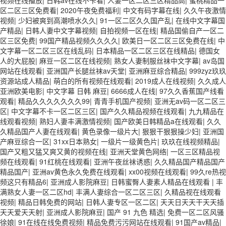
区二区三区免费看
|
2020午夜免费福利
|
中文有码字幕在线
|
久久午夜激情
视频
|
少妇被爽到高潮喷水久久
|
91一区二区久久国产乱
|
在线中文字幕国
产精品
|
日韩人妻中文字幕视频
|
自拍视频一区在线
|
精品国偷自产一区二
区三区免费
|
99国产精品视频久久久久
|
欧美日一区二区三区免费在线
|
中
文字幕一区二区三区在线乱码
|
日本精品一区二区三区在线精品
|
德国女
人的大屁股
|
麻豆一区二区在线视频
|
熟女人妻制服丝袜中文字幕
|
av岛国
网站在线观看
|
亚洲国产长腿丝袜av天堂
|
亚洲麻豆综合精品
|
999zyz玖玖
资源站成人精品
|
萌白的所有视频在线观看
|
2019成人在线视频
|
久久成人
亚洲欧美电影
|
中文字幕 日韩 麻豆
|
6666成人在线
|
97久久香蕉国产线看
观看
|
精品久久久久久久久99
|
青青手机国产视频
|
亚洲无av码一区二区三
区
|
中文字幕不卡一区二区三区
|
国产久久精品视频在线观看
|
九九精品在
线观看视频
|
熟妇人妻丰满激情视频
|
国产欧美日韩精品a在线观看
|
久久
久精品国产人妻在线观看
|
黄色录像一级片大
|
狠狠干狠狠操少妇
|
亚洲国
产麻豆综合一区
|
31xx日本熟女
|
一级片一级黄色片
|
玖玖在线视频精品
|
国产又粗又猛又爽又黄的视频在线
|
亚洲天堂黄色网络
|
一区三区精品视
频在线观看
|
91红桃在线观看
|
亚洲午夜丝袜诱惑
|
久久精品国产精品国产
精品国产
|
亚洲av黄色永久免费在线观看
|
xx00视频在线观看
|
99久re热视
频这只有精品6
|
亚洲成人影院麻豆
|
日韩蜜臀人妻素人精品在线观看
|
丰
满熟女人妻一区二区hd
|
丰满人妻综合一区二区三区
|
久精品视在线观看
视频
|
精品日韩免费的网站
|
日韩人妻专区一区二区
|
天天日天天干天天插
天天爱天天射
|
亚洲成人影院麻豆
|
国产 91 九色 精选
|
免费一区二区风骚
徐娘
|
91在线在线免费视频
|
精品免费污污网站在线观看
|
91国产av精品
|