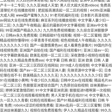
产卡一卡二专区
|
久久久亚洲成人天堂
|
黑人巨大超大另类videos
|
免费高
清理伦片在线播放视频
|
肥屁股高潮迭起一区二区的视频
|
4438x亚洲最
大成人网
|
www国产蜜臀久久久
|
91老司机福利在线
|
日本影片高清视频
|
av网站大全在线免费观看
|
麻豆系列在线播放视频
|
中文字幕人妻少妇一
区二区
|
久久国产午夜精品
|
最近的最新的中文字幕视频
|
亚洲av中文有
码
|
99亚洲国产精品久久久
|
九九热免费视频播放
|
久久综合亚洲狠狠伊
人
|
日韩av永久免费观看
|
日韩超碰97在线观看
|
视频一区二区蜜桃
|
国产
精品视频你懂得99
|
小草青青手机视频
|
视色视频成人午夜精品
|
久久久久
久久久久久久少妇
|
国产一级激情黄色av
|
成人看黄色录像片
|
99国内外在
线视频免费
|
亚洲国产自拍在线
|
国产福利在线观看91
|
亚洲三级av一区
|
中文字幕欧美极品
|
欧美乱视频一区二区三区
|
深夜激情小视频在线观看
|
久久久久久精品免费免费sss
|
中文字幕 日韩 麻豆
|
亚洲 欧美 日韩 人妻
在线
|
亚洲一区二区三区四区在线网站
|
2019成人在线视频
|
中文字幕无线
码在线观看
|
国产av一区二区三区亚洲人妻
|
先锋资源中文字幕一区
|
日本
伦理在线不卡
|
欧美精品久久久久久无
|
久久久久久久久久久久少妇
|
国产
91在线播放小黄鸭
|
午夜少妇久久精品
|
日韩中文av在线观看
|
精品毛片av
一区二区三区
|
色狠狠亚洲爱综合国产
|
九色原创自拍视频
|
丝袜美脚av一
区
|
婷婷深爱激情四射
|
91中文字幕亚洲资源
|
狠狠挺进h嗯啊第一次视频
|
一区二区三区在线观看视频免费
|
男人天堂手机在线2014
|
中文字幕久久
久一区久久久青春
|
红桃在线观看av
|
国产91精品福利在线观看
|
日韩 午
夜 免费
|
robolox涩涩的视频免费看
|
亚洲av乱码一区二区三区蜜臀
|
日韩
亚洲丝袜美腿久久
|
视频在线免费观看色
|
伊人久久精品在线观看
|
99久久