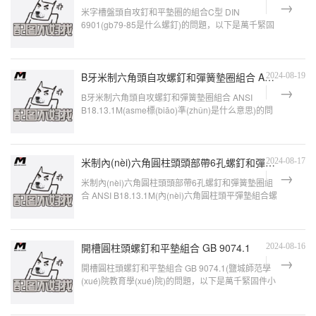
米字槽盤頭自攻釘和平墊圈的組合C型 DIN
6901(gb79-85是什么螺釘)的問題，以下是萬千緊固
件小編對此問題的歸納整理，來看看吧。請問:
B牙米制六角頭自攻螺釘和彈簧墊圈組合 ANSI B18.13.1M
2024-08-19
B牙米制六角頭自攻螺釘和彈簧墊圈組合 ANSI
B18.13.1M(asme標(biāo)準(zhǔn)是什么意思)的問
題，以下是萬千緊固件小編對此問題的歸納
整理，來看看
米制內(nèi)六角圓柱頭頭部帶6孔螺釘和彈簧墊圈組合 ANSI B18.13.1M
2024-08-17
米制內(nèi)六角圓柱頭頭部帶6孔螺釘和彈簧墊圈組
合 ANSI B18.13.1M(內(nèi)六角圓柱頭平彈墊組合螺
釘?shù)膰鴺?biāo)號是什么)的問題，以下
是萬千緊固
開槽圓柱頭螺釘和平墊組合 GB 9074.1
2024-08-16
開槽圓柱頭螺釘和平墊組合 GB 9074.1(鹽城師范學
(xué)院教育學(xué)院)的問題，以下是萬千緊固件小
編對此問題的歸納整理，來看看
吧。內(nèi)六角圓柱