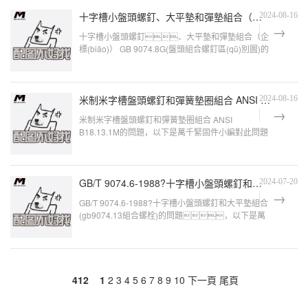
十字槽小盤頭螺釘、大平墊和彈墊組合（企標(biāo)） GB 9074.8G
2024-08-16
十字槽小盤頭螺釘、大平墊和彈墊組合（企
標(biāo)） GB 9074.8G(盤頭組合螺釘區(qū)別圖)的
問題，以下是萬千緊固件小編對此問題的
歸納整理，來看看
米制米字槽盤頭螺釘和彈簧墊圈組合 ANSI B18.13.1M
2024-08-16
米制米字槽盤頭螺釘和彈簧墊圈組合 ANSI
B18.13.1M的問題，以下是萬千緊固件小編對此問題
的歸納整理，來看看吧。十字槽盤頭螺
釘,彈簧
GB/T 9074.6-1988?十字槽小盤頭螺釘和大平墊組合
2024-07-20
GB/T 9074.6-1988?十字槽小盤頭螺釘和大平墊組合
(gb9074.13組合螺栓)的問題，以下是萬
千緊固件小編對此問題的歸納整理，來看看
吧。
412
1
2
3
4
5
6
7
8
9
10
下一頁
尾頁