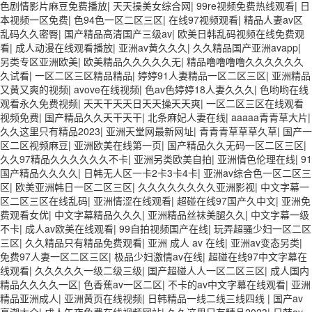
色剧情影片麻豆免费播放
|
天天操美女综合网
|
99re视频免费热线观看
|
日
本视频一区免费
|
色94色一区二区三区
|
在线97视频观看
|
精品人妻av区
乱码久久密臀
|
国产精品高清国产三级av
|
欧美日韩乱码视频在线免费观
看
|
成人动漫在线观看播放
|
亚洲av黄久久久
|
久久精品国产亚洲avapp
|
另类专区亚洲欧美
|
欧美精品久久久久久无
|
精品噜噜噜噜久久久久久久
久试看
|
一区二区三区精品精品
|
婷婷91人妻精品一区二区三区
|
亚洲精品
又黄又爽的视频
|
avove在线视频
|
色av色婷婷18人妻久久久
|
色哟哟在线
观看永久免费视频
|
天天干天天日天天操天天爽
|
一区二区三区在线观看
视频免费
|
国产精品久久天干天干
|
北条麻妃人妻在线
|
aaaaa青青草大片
|
久久这里只有精品2023
|
亚洲天堂网最新网址
|
青青青草草草久草
|
国产一
区二区视频麻豆
|
亚洲欧美在线第一页
|
国产精品久久无码一区二区三区
|
久久97精品久久久久久久不卡
|
亚洲另类欧美自拍
|
亚洲情色伦理在线
|
91
国产精品久久久久
|
日韩无人区一卡2卡3卡4卡
|
亚洲av综合色一区二区三
区
|
欧美亚洲韩日一区二区三区
|
久久久久久久久久亚洲影视
|
中文字幕一
区二区三区在线乱码
|
亚洲情涩在线观看
|
超碰在线97国产久中文
|
亚洲免
费观看女优
|
中文字幕精品久久久
|
亚洲精品丝袜美腿久久
|
中文字幕一级
不卡
|
成人av欧美在线观看
|
99自拍视频国产在线
|
玩弄超骚少妇一区二区
三区
|
久久精品只有精品免费观看
|
亚洲 成人 av 在线
|
亚洲av变态另类
|
免费97人妻一区二区三区
|
极品少妇激情av在线
|
超碰在线97中文字幕在
线观看
|
久久久久久一级二级三级
|
国产超碰人人一区二区三区
|
成人国内
精品久久久久一区
|
色香蕉av一区二区
|
不卡的av中文字幕在线观看
|
亚洲
精品亚洲成人
|
亚洲黄页在线视频
|
日韩精品一线二线三线四线
|
国产av
高潮大全
|
成人午夜免费在线视频网站
|
久久这里只有精品2023
|
日韩av