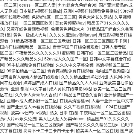
一区二区
|
eeuss一区二区人妻
|
九九综合九色综合98
|
国产亚洲精品av成
人无删减
|
日本乱码视频在线播放
|
亚洲小视频在线观看免费播放
|
99re视
频在线观看视频
|
色婷婷a区一区二区三区
|
黄色大片长久网站
|
久草视频
播放在线
|
一区二区四区欧美
|
美女黄频蜜桃av
|
精品国产91久久久久久
久
|
又黄在线免费观看视频
|
免费黄色特级大片
|
91精品国产综合久久香蕉
第1集
|
黄色一级成人大片
|
久久久久亚洲av噜噜avav
|
麻豆影视精品在线
观看
|
91精品夜夜夜一区二区三区老板
|
日韩一区二区三区四区不卡网
|
国内在线视频精品一区美女
|
青青草国产在线免费观看
|
日韩人妻专区一
区二区
|
午夜精品久久久久久久91蜜桃臀
|
日韩在线一区二区三区精品
|
国
产精品久久久精品久久
|
52av成人久久国产一区
|
日韩中文字幕综合在线
网
|
99手机视频免费在线观看
|
久久久中文字幕免费
|
高清视频区二区三
区
|
99偷拍精品一区二区
|
青青爽视频免费在线观看
|
啪啪国产视频自拍
|
日韩蜜臀人妻素人精品在线观看
|
久久久精品亚洲熟妇少妇
|
大色网小色
网在线观看
|
婷婷国产成人在线
|
国产精品久久人人添
|
亚洲欧美自拍偷拍
激情
|
亚洲 制服 中文字幕
|
成人黄色在线电影网站
|
欧美一区二区三区四
区在线
|
久久伊人青青草大香蕉
|
91精品国产综合久蜜臀
|
亚洲精选国产一
区
|
亚洲av成人波多野一区二区
|
在线高清蜜桃av
|
人妻干亚洲一区中文字
幕
|
国产亚洲成人av看黄在线观看
|
久久艹视频在线视频
|
1024在线国产
视频
|
欧美mv日韩mv视频
|
熟女 日本 在线
|
午夜精品一区二区三区蜜桃
|
黄a大片av永久免费
|
黑人巨大超大另类videos
|
精品国产91久久久久久
久
|
国产伦精品一区二区三区视频9
|
国产精品久久久久精品三级a
|
色吧中
文字幕在线
|
高清不卡二卡三卡四卡无卡
|
欧美黑人一区二区在线
|
国产欧