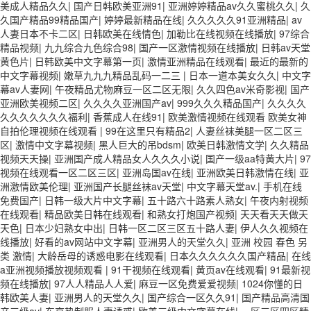
美成人精品久久
|
国产日韩欧美亚洲91
|
亚洲婷婷精品av久久蜜桃久久
|
久
久国产精品99精品国产
|
婷婷最新精品在线
|
久久久久久91亚洲精品
|
av
人妻日本不卡二区
|
日韩欧美在线情色
|
加勒比在线视频在线播放
|
97综合
精品视频
|
九九综合九色综合98
|
国产一区激情视频在线播放
|
日韩av天堂
黄色片
|
日韩欧美中文字幕第一页
|
激情亚洲精品在线观看
|
最近的最新的
中文字幕视频
|
嫩草九九九精品乱码一二三
|
日本一道本美女久久
|
中文字
幕av人妻网
|
午夜精品尤物麻豆一区二区无限
|
久久四色av米奇影视
|
国产
亚洲欧美视频二区
|
久久久久亚洲国产av
|
999久久久精品国产
|
久久久久
久久久久久久久福利
|
香蕉成人在线91
|
欧美激情视频在线观看 欧美女神
自拍伦理视频在线观看
|
99在这里只有精品2
|
人妻丝袜美腿一区二区三
区
|
激情中文字幕视频
|
黑人巨大的吊bdsm
|
欧美日韩激情文学
|
久久精品
视频天天操
|
亚洲国产成人精品女人久久久小说
|
国产一级aa特黄大片
|
97
视频在线观看一区二区三区
|
亚洲岛国av在线
|
亚洲欧美日韩激情在线
|
亚
洲激情欧美伦理
|
亚洲国产长腿丝袜av天堂
|
中文字幕天堂av.
|
手机在线
免费国产
|
日韩一级大片中文字幕
|
五十路六十路素人熟女
|
午夜内射视频
在线观看
|
精品欧美日韩在线观看
|
和熟女打炮国产视频
|
天天看天天做天
天色
|
日本少妇熟女中出
|
日韩一区二区三区五十路人妻
|
伊人久久视频在
线播放
|
好看的av网站中文字幕
|
亚洲男人的天堂久久
|
亚洲 校园 春色 另
类 激情
|
大龄岳母的诱惑电影在线观看
|
日本久久久久久久国产精品
|
在线
a亚洲视频播放视频观看
|
91干视频在线观看
|
黄页av在线观看
|
91最新视
频在线播放
|
97人人精品人人爱
|
麻豆一区免费爱爱视频
|
1024你懂的日
韩欧美人妻
|
亚洲男人的天堂久久
|
国产综合一区久久91
|
国产精品高清国
产三级av
|
东京热制服人妻诱惑
|
欧美三级中文字幕在线
|
一区三区四区精