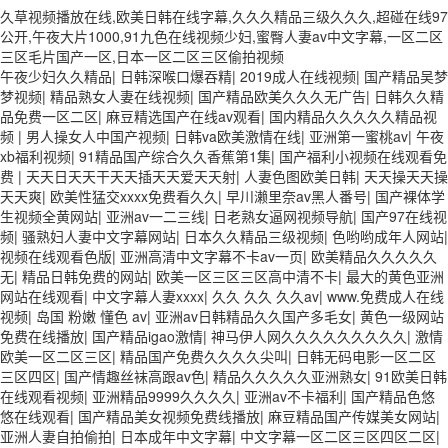
久草视频播放在线,欧美日韩在线字幕,久久久精品三级久久久,超碰在线97
公开,午夜大片1000,91九色在线视频少妇,蜜臀人妻av中文字幕,一区二区
三区毛片国产一区,日本一区二区三区偷拍视频
午夜少妇久久精品
|
日韩深喉口爆吞精
|
2019成人在线视频
|
国产精品吴梦
梦视频
|
精品熟女人妻在线视频
|
国产精品欧美久久久无广告
|
日韩久久精
品免费一区二区
|
麻豆精选国产在线av观看
|
国内精品久久久久久精品视
频
|
男人操女人中国产视频
|
日韩va欧美激情在线
|
亚洲第一蜜桃av
|
午夜
xb福利视频
|
91精品国产综合久久香蕉第1集
|
国产福利小视频在线观看免
费
|
天天日天天干天天插天天爱天天射
|
人妻色图欧美日韩
|
天天操天天操
天天爽
|
欧美性猛交xxxx免费看久久
|
早川濑里奈av黑人番号
|
国产裸体学
生视频全黄网站
|
亚洲av一二三线
|
日老熟女逼网视频导航
|
国产97在线视
频
|
骚熟妇人妻中文字幕网站
|
日本久久精品三级视频
|
色哟哟成年人网站
|
视频在线观看色版
|
亚洲高清中文字幕不卡av一页
|
欧美精品久久久久久
无
|
精品日韩免费的网站
|
欧美一区三区三区高中清不卡
|
最大的黄色亚洲
网站在线观看
|
中文字幕人妻xxxx
|
久久 久久 久久av
|
www.免费成人在线
视频
|
岛国 粉嫩 懂色 av
|
亚洲av日韩精品久久国产多毛女
|
黄色一级网站
免费在线播放
|
国产精品igao激情
|
神马伊人网久久久久久久久久久
|
激情
欧美一区二区三区
|
精品国产免费久久久久尖叫
|
日韩无码电影一区二区
三区四区
|
国产情趣丝袜高跟av色
|
精品久久久久久亚洲熟女
|
91欧美日韩
在线观看视频
|
亚洲精品9999久久久久
|
亚洲av不卡福利
|
国产精品色悠
悠在线观看
|
国产精品美女视频免费线播放
|
麻豆精品国产传媒美女网站
|
亚洲人妻自拍偷拍
|
日本成年中文字幕
|
中文字幕一区二区三区四区二区
|