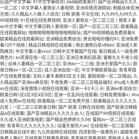
区国产中文字幕
|
91中文字幕综合
|
aaa级欧美黄片
|
国产亚洲精品久久久
一区二区
|
中文字幕人妻熟女人妻视频
|
亚洲风情资源网站
|
制服丝袜亚洲
另类
|
久久精品人人做人人综合
|
日韩 欧美 中文在线
|
九九99九九99久久
99视频网
|
91在线在线免费视频
|
亚洲人妻熟女一区二区三区
|
搜索人妻
av中文字幕
|
中文字幕日韩人妻视频一区
|
国产一区区二区三区
|
欧美精品
在线观看网址
|
啪啪啪啪啪啪啪啪啪啪网址
|
国产99视频精品免费观看9
|
欧美精品在线观看网址
|
亚洲精品免费综合
|
男女啪啪你懂的91
|
亚洲免费
看125个视频
|
精品日韩视频在线观看
|
熟女潮喷白浆x88av
|
亚洲成人影
院麻豆
|
中文字幕人妻xxxx
|
日韩中文字幕国产在线
|
美日韩成人一级免费
黄色片
|
av资源在线一区二区三区
|
亚洲日本熟妇高清
|
蜜臀久久午夜小视
频,
|
丝袜人妻精品一区二区三区
|
亚洲av一二三线
|
亚洲天堂国产久久
|
欧
美日韩av一区=区三区
|
成人亚洲自拍一区
|
中文字幕欧美极品
|
青青草国
产在线免费观看
|
无码人妻丰满熟妇区五十路
|
蜜桃视频一区二区精品
|
久
久精品国产亚洲av麻豆软
|
午夜免费一区二区三区精品福利
|
4hu成人免费
av在线观
|
深夜激情小视频在线观看
|
亚洲一卡2卡三卡
|
亚洲av影视综合
|
欧美日韩1区2区3区4区5区
|
亚洲一区乱码在线观看
|
日韩免费观看v.
|
4hu
成人免费av在线观
|
欧美精品一区二区免费开放
|
欧美精品久久久久久久
白浆
|
一区二区三区欧美日韩
|
国产 欧美 日韩在线视频
|
国产欧美日韩精
品a在线观看
|
国产亚洲精品久久久久久女人
|
在线国产99视频在线观看
|
久久成人亚洲欧美电影
|
国产精品色婷婷久久58
|
蜜桃av一区二区三区视
频
|
青青草久久久久久久久久
|
动漫天堂同人av
|
在线视频一区二区观看
|
日韩精品在线午夜
|
九九热视频在线视频
|
四虎影院一级黄色片
|
超碰免费
免费人妻97
|
在线观看日韩黄色蜜桃
|
青青操在观看视频
|
蜜桃成人永久免