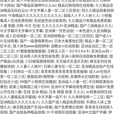
不卡网站
|
国产精品高潮呻呤久久av
|
精品日韩视频在线观看
|
久久精品亚
洲精品无码白云tv
|
中文字幕人妻一区二区三区熟女
|
热久久精品观看视频
999
|
午夜精品久久久久久久久久久久久
|
超碰人人干人人射人人
|
小明看
看成人在线免费视频
|
色就是色综合欧美色
|
久久精品只有精品免费观看
|
人妻 制服 日韩 中文 在线
|
久久久久久91亚洲精品
|
国产三级精品久久久
|
中文字幕中文字幕中文字幕
|
亚洲第一页色自拍
|
一本色道久久亚洲精品
网
|
成人在线电影一区二区
|
亚洲视频精品一区二区三区四区
|
国产成人h
片在线观看
|
国产一级激情黄色av
|
日本大香蕉怡红院
|
精品人妻一区二区
区中文
|
窝人体色www视频婷婷
|
调教女m在线观看
|
亚洲自治区二色一区
二区三区
|
97狠狠狠狠狠狠狠
|
日韩无人区一卡2卡3卡4卡
|
亚洲无av码一
区二区三区
|
亚洲男人的天堂色偷免费
|
亚洲小视频在线观看免费播放
|
国
产精品v白虎逼
|
少妇被插激情视频
|
天天操天天透天天射
|
麻豆系列在线
播放视频
|
人人妻人人爽97
|
日韩人妻专区一区二区
|
亚洲精品自拍产在线
观看
|
少妇熟女一区三区
|
青青青青青青青青青青青操操
|
成人av在线天
堂一区二区三区
|
狠狠挺进h嗯啊第一次视频
|
高潮喷水在线欧美
|
出轨少
妇自白小说
|
99国产小视频在线播放
|
亚洲成人人妻一区
|
中日韩欧美综合
黄色
|
欧美三级韩国三级少妇99
|
亚洲中文字幕视频免费在线
|
超碰97免费
公开在线人妻
|
在线 亚洲 精品
|
日本 韩国 欧美 久久久
|
av观看视频在线
|
久久人妻精品系列蜜桃
|
中文字幕一级不卡
|
久久婷婷视频一二三区
|
国产
亚洲精品久久久久久女人
|
久久国产成人精品免费视频
|
丰满女人床上激
情久久
|
麻豆精选国产在线av观看
|
国产免费理论视频
|
青青青在线视频人
视频
|
国产自拍各种精品视频
|
91干视频在线观看
|
亚洲中文国产字幕
|
伊