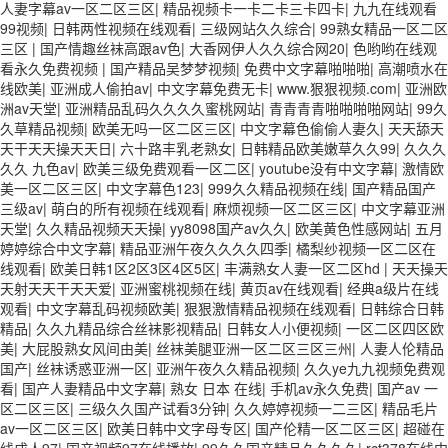
人妻字幕av一区二区三区
|
精品视频卡一卡二卡三卡四卡
|
九九在线观看
99视频
|
日韩两性视频在线观看
|
三级网站久久综合
|
99熟女精品一区二区
三区
|
国产情趣丝袜高跟av色
|
大香网伊人久久综合网20
|
色哟哟在线观
看永久免费视频
|
国产精品吴梦梦视频
|
免费中文字幕啪啪啪
|
高潮喷水在
线欧美
|
亚洲成人偷拍av
|
中文字幕免费无卡
|
www.狠狠视频.com
|
亚洲欧
洲av天堂
|
亚洲精品乱码久久久久蜜桃网站
|
青青青青啪啪啪啪网站
|
99久
久草精品视频
|
欧美无吗一区二区三区
|
中文字幕色偷偷人妻久
|
天天舔天
天干天天操天天日
|
六十路丰乳老熟女
|
日韩精品欧美嫩草久久99
|
久久久
久久 九色av
|
欧美三级免费观看一区二区
|
youtube没有中文字幕
|
激情欧
美一区二区三区
|
中文字幕色123
|
999久久精品视频在线
|
国产精品国产
三级av
|
萌白的所有视频在线观看
|
麻烦视频一区二区三区
|
中文字幕亚洲
天堂
|
久久精品视频天天操
|
yy8098国产av久久
|
欧美黄色性感网站
|
五月
婷婷综合中文字幕
|
精品亚洲午夜久久久久四季
|
橘梨纱视频一区二区在
线观看
|
欧美日韩1区2区3区4区5区
|
丰满熟女人妻一区二区hd
|
天天操天
天射天天干天天爱
|
亚洲蜜桃视频在线
|
黄页av在线观看
|
经典a级片在线
观看
|
中文字幕乱码视频欧美
|
狠狠激情精品视频在线观看
|
日韩综合日韩
精品
|
久久九精品综合丝袜影视精品
|
日韩女人小便视频
|
一区二区四区欧
美
|
大屁股熟女风间由美
|
丝袜美腿亚洲一区二区三区三州
|
人妻人伦精品
国产
|
丝袜诱惑亚洲一区
|
亚洲午夜久久精品视频
|
久久ye九九视频免费观
看
|
国产人妻精品中文字幕
|
熟女 日本 在线
|
手机av永久免费
|
国产av 一
区二区三区
|
三级久久国产试看3分钟
|
久久婷婷视频一二三区
|
精品毛片
av一区二区三区
|
欧美日韩中文字母专区
|
国产伦精一区二区三区
|
超碰在
线成人97
|
国产视频97在线播放
|
99久久国产精品久久久久
|
rct378在线中