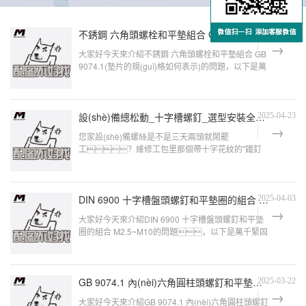
不銹鋼 六角頭螺栓和平墊組合 GB 9074.1
2025-08-27
大家好今天來介紹不銹鋼 六角頭螺栓和平墊組合 GB
9074.1(墊片的規(guī)格如何表示)的問題，以下是萬
千緊固件小編對此問題的歸納整理，來
設(shè)備總松動_十字槽螺釘_選型安裝全攻略
2025-04-23
您家設(shè)備螺絲是不是三天兩頭就鬧罷
工？維修工包里那個帶十字花紋的"鐵釘
子"憑啥比普通螺釘貴八毛？今兒咱就掰扯明白
這個A牙80°十
DIN 6900 十字槽盤頭螺釘和平墊圈的組合 M2.5~M10
2025-04-03
大家好今天來介紹DIN 6900 十字槽盤頭螺釘和平墊
圈的組合 M2.5~M10的問題，以下是萬千緊固
件小編對此問題的歸納整理，來看看吧。十字
GB 9074.1 內(nèi)六角圓柱頭螺釘和平墊圈組合 M2~M12
2025-03-22
大家好今天來介紹GB 9074.1 內(nèi)六角圓柱頭螺釘