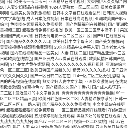
频
|
日韩欧美卡一卡二卡三
|
亚洲精品在线小视频
|
大香网伊人久久综合网
20
|
人妻少妇精品在线视频
|
1024人妻熟女一区二区三区
|
操美女姐姐啊
啊啊
|
性感美女黄色刺激视频
|
日韩中文字幕在线观看乱码
|
日韩真人视频
中文字幕在线
|
成人日本免费视频
|
日本在线高清视频
|
亚洲欧美国产麻豆
综合
|
色哟哟在线观看永久免费视频
|
国产剧情福利在线播放
|
国产亚洲欧
美视频二区
|
超碰激情免费在线播放
|
欧美一区三区三区高中清不卡
|
果冻
亚洲国产成人av播
|
日韩无码电影一区二区三区四区
|
国产91在线播放网
址
|
国产精品久久久久久入口
|
欧美日韩中文字母专区
|
国产美女啪啪av
|
青青操视频在线观看免费观看
|
23久久精品中文字幕人妻
|
日本老女人性
视频
|
国内在线视频精品一区美女
|
人妻 在线 二区
|
国产精品亚洲av三区
|
日韩欧美在线情色
|
国产亚洲成人av看黄在线观看
|
欧美风情日韩国产黑
白配
|
911美女片黄在线观看
|
久久久久久久久久久福利视频
|
亚洲av综合
色一区二区三区
|
欧美日韩国产最新久久
|
精品99久久久久成人
|
国产亚洲
中文久久网久久
|
国产一区日韩二区在在
|
ff14一区二区三区分别是啥
|
萌
白的所有视频在线观看
|
熟女少妇人妻中文字幕
|
亚洲熟女激情av
|
在线观
看欧美激情
|
ysl蜜桃色7v
|
国产精品久久国产丁香花
|
国产成人AV无码一
二三区
|
最近最好的中文字幕免费
|
青青青青青青青青青青青操操
|
99一
区二区三区精品人妻
|
欧美日韩色图一区二区
|
人妻精油按摩系列
|
日韩一
区二区三区五十路人妻
|
国产精品久久久久免费播放
|
中文字幕av在线更
新
|
超碰超碰超碰在线免费观看
|
一区三区精品视频在线观看
|
在线a亚洲
视频播放视频观看
|
五月婷婷视频免费观看
|
黑丝少妇的诱惑在线观看
|
九
九热九九色九九操
|
国产av 一区二区三区
|
视频一区二区蜜桃
|
日韩av在
线1区
|
熟妇 人妻 中文
|
大龄岳母的诱惑电影在线观看
|
亚洲欧美日韩激情