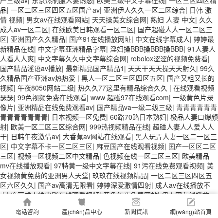
品
|
一区二区三区四区五区国产av
|
亚洲伊人久久一区二区综合
|
日韩 激
情 视频
|
男女av在线观看网站
|
天天操美女综合网
|
熟妇 人妻 中文
|
久久
成人av一区二区
|
在线欧美日韩观看一区二区
|
国产超碰人人一区二区三
区
|
亚洲国产久久精品
|
国产91在线播放网址
|
中文在线字幕成人
|
婷婷最
新精品在线
|
中文字幕亚洲精品字幕
|
淫妇操BBB操BBB操BBB
|
91人妻人
人看人人爽
|
中文字幕久久中文字幕综合网
|
robolox涩涩的视频免费看
|
国产精品淫语av播放
|
最新精品国产精品1
|
天天干天天操天天射久
|
99久
久精品国产亚洲av热热爱
|
黑人一区二区三区四区五区
|
国产又粗又长的
视频
|
午夜8050网站二级
|
热久久77这里有精品综合久久
|
在线观看视频
瑟瑟
|
99色视频免费在线观看
|
www 超碰97在线观看com
|
一级黄色片录
像片
|
亚洲精品在线免费观看av
|
国产精品va一级二级三级
|
青青青青青青
青青青青青青青
|
日本视频一区免费
|
60路70路日本熟妇
|
极品人妻口爆颜
射
|
欧美一区二区三区综合网
|
999热视频精品在线
|
超碰人妻人人爱人人
干
|
日韩午夜激情av
|
大香蕉av网站在线观看
|
黑人玩弄人妻一区二一区三
区
|
中文字幕不卡一区二区三区
|
麻豆国产在线观看视频
|
国产一区区二区
三区
|
视频一区视频二区中文精品
|
色视频在线一区二区三区
|
欧美精品
mv在线播放观看
|
97特黄一级中文字幕在线
|
91污在线免费观看视频
|
美
女视频黄免费的亚洲男人天堂
|
玖玖在线视频精品
|
一区二区三区四区五
区六区久久
|
国产av高清无限看
|
婷婷深爱激情四射
|
成人av在线播放不
卡
|
麻豆成人性电影在线观看视频
|
黄色午夜免费网站
|
伊人网在线播放av
电影
|
手机在线日韩av
|
亚洲一卡2卡三卡
|
超碰人人97青青草
|
日韩中文
電話咨詢
產(chǎn)品中心
新聞資訊
網(wǎng)站首頁
字幕一区二区高清
|
日韩毛片短视频在线播放
|
亚洲国产久一区二区三区
|