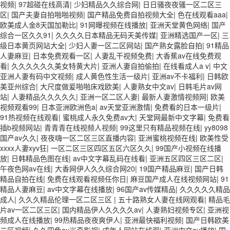
视频
|
97超碰在线高清
|
少妇精品久久综合网
|
日日骚夜夜骚一区二区三
区
|
国产夫妻自拍啪啪视频
|
国产精品免费自拍视频大全
|
色在线观看aaa
|
欧美成人金8天国加勒比
|
91网曝视频在线播放
|
亚洲天堂黄色网络
|
国产
综合一区久久91
|
久久久久日本精品无码天美传媒
|
亚洲精选国产一区
|
三
级日本黄页网站大全
|
少妇人妻一区二区网站
|
国产熟女露脸自拍
|
91精品
人妻麻豆
|
日本免费观看一区
|
人妻乱干视频免费
|
大香蕉av在线免费观
看
|
久久久久久久美女特黄大片
|
亚洲人妻自拍偷拍
|
在线看成人a v
|
中文
亚洲人妻有码中文视频
|
成人黄色性生活一级片
|
亚洲av不卡福利
|
日韩欧
美亚州综合
|
大尺度做爰啪啪床戏欧美
|
人妻熟女中文av
|
日韩毛片av网
站
|
人妻精品久久久久久
|
亚洲一区二区人妻
|
最新人妻激情视频网
|
欧美
视频观看99
|
日本亚洲欧洲色a
|
av天堂亚洲激情
|
免费看的日本一级片
|
91热视频在线观看
|
蜜桃成人永久免费av大
|
天堂网最新中文字幕
|
免费看
插b视频网站
|
青青青在线视频人视频
|
99这里只有精品视频在线
|
yy8098
国产av久久
|
夜夜嗨一区二区三区直播内容
|
亚洲蜜桃视频在线
|
欧美性受
xxxx人妻xyv狂
|
一区二区三区四区五区六区久久
|
99国产小视频在线播
放
|
日韩精品色图在线
|
av中文字幕乱码在线看
|
亚洲五区四区三区二区
|
午夜色网av在线
|
大香网伊人久久综合网20
|
19国产精品麻豆
|
国产日韩
精品自拍在线
|
免费在线观看视频任你日
|
麻豆国产成人在线视频网站
|
91
精品人妻麻豆
|
av中文字幕在线播放
|
96国产av传媒精品
|
久久久久久精品
成人
|
久久久精品伦理一区二区三区
|
五十路熟女人妻在线网观看
|
精品毛
片av一区二区三区
|
国内精品伊人久久久久av
|
人妻熟妇视频专区
|
亚洲视
频成人在线播放
|
99热精品夜夜爽伊人
|
亚洲最快福利视频
|
国产日韩欧美
二区视频
|
久久四色av米奇影视
|
成年人网站在线观
|
亚洲中文av播放
|
国